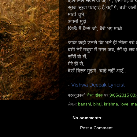
हिलें-मिलें सबसे वो वहाँ पे, हँसी-ठट्ठा ख
सूखा-सूखा पतझड़ है यहाँ पे, बची जली द
माटी चुभे,
अपनी मुझे,
जिऊँ मैं कैसे जो, बैरी भए माधो...
जाके कहो उनसे कि भले हीं लीला रचें 
बंशी टेरें मथुरा में मगर जब, रंगें दो लब म
साँसें वो लें,
मेरे हीं से,
देखें बिरज मुझमें, चाहे नहीं आएँ..
-
Vishwa Deepak Lyricist
प्रस्तुतकर्ता
विश्व दीपक
पर
9/05/2015 03
लेबल:
banshi
,
biraj
,
krishna
,
love
,
ma
No comments:
Post a Comment