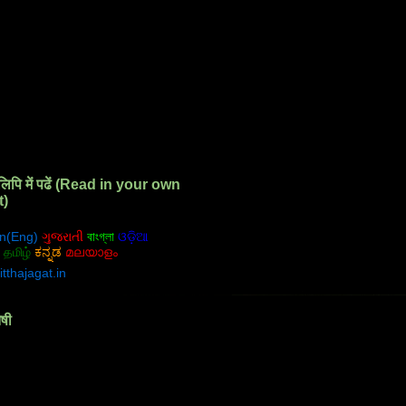
लिपि में पढें (Read in your own
t)
n(Eng)
ગુજરાતી
বাংগ্লা
ଓଡ଼ିଆ
ਗੁਰਮੁਖੀ
தமிழ்
ಕನ್ನಡ
മലയാളം
itthajagat.in
ैषी