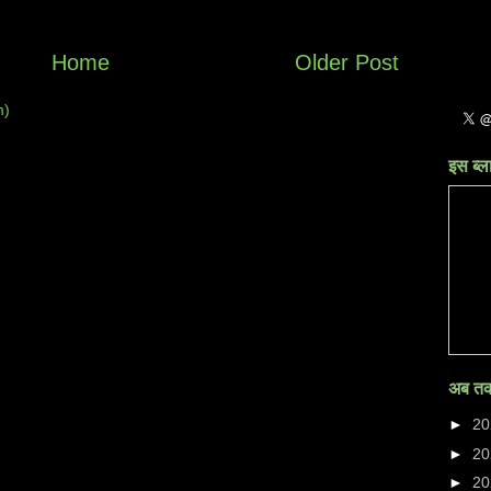
Home
Older Post
m)
इस ब्ल
अब तक
►
2
►
2
►
2