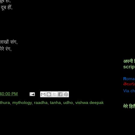
ूब हीं,
ूब हीं,
लाखों संग,
ेरे रंग,
अपनी 
scrip
R
oma
తెలుగు
Via ch
:40:00 PM
thura
,
mythology
,
raadha
,
tanha
,
udho
,
vishwa deepak
मेरे हित